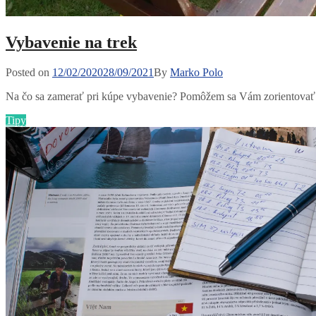
Vybavenie na trek
Posted
Posted on
12/02/2020
28/09/2021
By
Marko Polo
on
Na čo sa zamerať pri kúpe vybavenie? Pomôžem sa Vám zorientov
Categories
Tipy