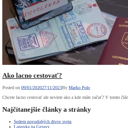
Ako lacno cestovať?
Posted
Posted on
09/01/2020
27/11/2023
By
Marko Polo
on
Chcete lacno cestovať ale neviete ako a kde máte začať? V tomto čl
Najčítanejšie články a stránky
Sedem novodobých divov sveta
Lanovka na Geravy