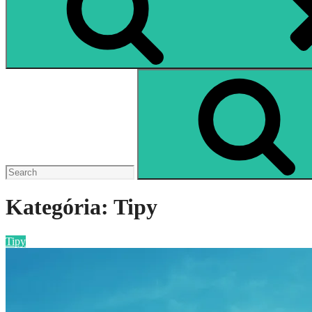
Search
for:
Kategória:
Tipy
Categories
Tipy