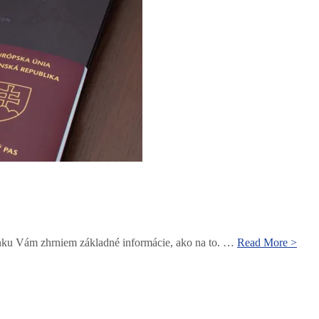
Ako
ánku Vám zhrniem základné informácie, ako na to. …
Read More >
lacn
cest