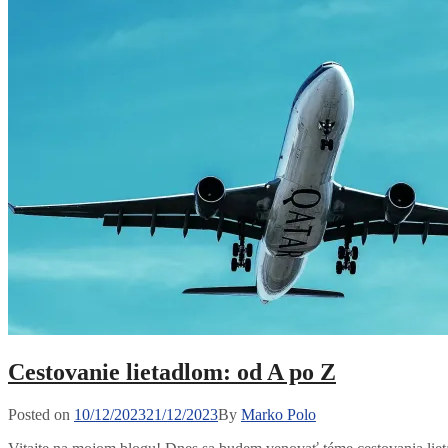
Cestovanie lietadlom: od A po Z
Posted
Posted on
10/12/2023
21/12/2023
By
Marko Polo
on