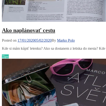
Ako naplánovať cestu
Posted
Posted on
17/01/2020
05/02/2020
By
Marko Polo
on
Kde si mám kúpiť letenku? Ako sa dostanem z letiska do mesta? Kde
Categories
Tipy