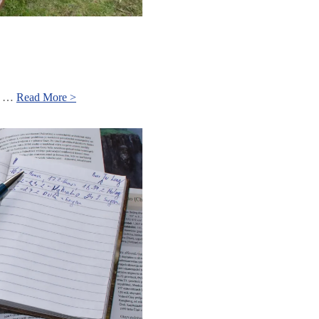
Vybavenie
ať …
Read More >
na
trek