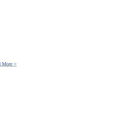
Ako
 More >
naplánovať
cestu