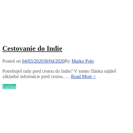
Cestovanie do Indie
Posted
Posted on
04/03/2020
30/04/2020
By
Marko Polo
on
Potrebuješ rady pred cestou do Indie? V tomto článku nájdeš
Cestovanie
základné informácie pred cestou. …
Read More >
do
Categories
Európa
Indie