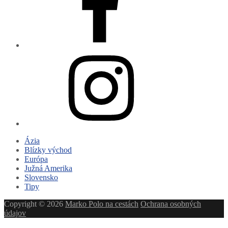
Instagram
Ázia
Blízky východ
Európa
Južná Amerika
Slovensko
Tipy
Copyright © 2026
Marko Polo na cestách
Ochrana osobných
údajov