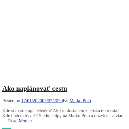
Ako naplánovať cestu
Posted
Posted on
17/01/2020
05/02/2020
By
Marko Polo
on
Kde si mám kúpiť letenku? Ako sa dostanem z letiska do mesta?
Kde budem bývať? Sledujte tipy na Marko Polo a dozviete sa viac.
Ako
…
Read More >
naplánovať