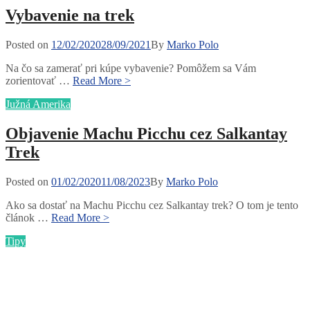
Vybavenie na trek
Posted
Posted on
12/02/2020
28/09/2021
By
Marko Polo
on
Na čo sa zamerať pri kúpe vybavenie? Pomôžem sa Vám
Vybavenie
zorientovať …
Read More >
na
Categories
Južná Amerika
trek
Objavenie Machu Picchu cez Salkantay
Trek
Posted
Posted on
01/02/2020
11/08/2023
By
Marko Polo
on
Ako sa dostať na Machu Picchu cez Salkantay trek? O tom je tento
Objavenie
článok …
Read More >
Machu
Categories
Tipy
Picchu
cez
Salkantay
Trek