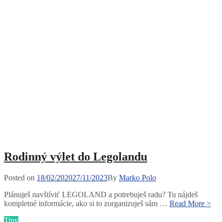
Rodinný výlet do Legolandu
Posted
Posted on
18/02/2020
27/11/2023
By
Marko Polo
on
Plánuješ navštíviť LEGOLAND a potrebuješ radu? Tu nájdeš
Ro
kompletné informácie, ako si to zorganizuješ sám …
Read More >
výl
Categories
Tipy
do