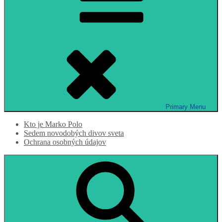
Primary
Menu
Kto je Marko Polo
Sedem novodobých divov sveta
Ochrana osobných údajov