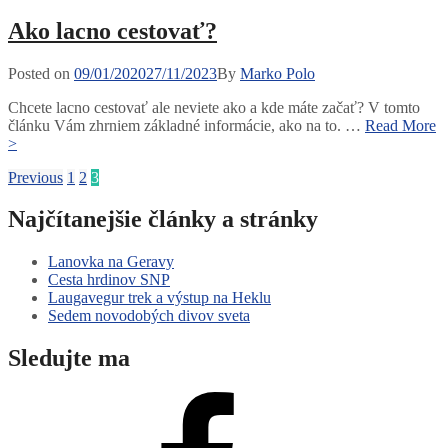
Ako lacno cestovať?
Posted
Posted on
09/01/2020
27/11/2023
By
Marko Polo
on
Chcete lacno cestovať ale neviete ako a kde máte začať? V tomto
článku Vám zhrniem základné informácie, ako na to. …
Read More
Ako
>
lacno
Stránkovanie
Page
Page
Page
Previous
1
2
3
cestovať?
príspevkov
Najčítanejšie články a stránky
Lanovka na Geravy
Cesta hrdinov SNP
Laugavegur trek a výstup na Heklu
Sedem novodobých divov sveta
Sledujte ma
Facebook